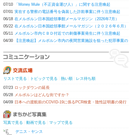
07/10
「Money Mule（不正資金運び人）」に関する注意喚起
07/01
実在する警察の電話番号を偽装した詐欺事案に伴う注意喚起
06/18
在メルボルン日本国総領事館メールマガジン（2026年7月）
05/22
在メルボルン日本国総領事館メールマガジン（２０２６年６月）
05/11
メルボルン市内ＣＢＤ付近での刺傷事案発生に伴う注意喚起
04/30
【注意喚起】メルボルン市内の夜間営業施設を狙った犯罪事案の
増加
リストで見る
トピックで見る
熱い順
レス待ち順
07/23
ロックダウンの延長
05/28
メルボルンはどんな街ですか？
04/09
日本への渡航前のCOVID-19に係るPCR検査・陰性証明書の発行
が可能な民間医療機関
写真で見る
動画で見る
マップで見る
デニス・ヤンス