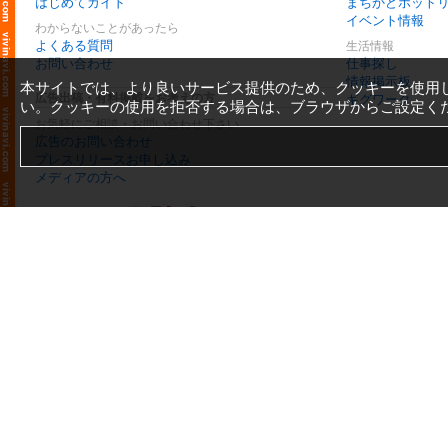
はじめてガイド
まちかどホット
イベント情報
わからないことがあったら
よくある質問
生活情報
お問い合わせ
仕事探し
情報掲示板
本サイトでは、より良いサービス提供のため、クッキーを使用
広告出稿・有料掲載をお考えの方
ギグワーク
い。クッキーの使用を拒否する場合は、ブラウザからご設定く
お気軽にご相談・お問い合わせ下さい
広告のお問い合わせ
プレスリリースお申し込み
メディアの方へ