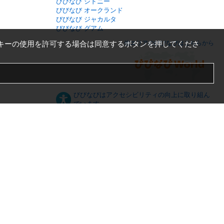
びびなび シドニー
びびなび オークランド
びびなび ジャカルタ
びびなび グアム
キーの使用を許可する場合は同意するボタンを押してくださ
他エリアのびびなびはこちらから
びびなびはアクセシビリティの向上に取り組ん
でいます。
日本語
English
español
ภาษาไทย
한국어
中文
PC版
スマートフォン版