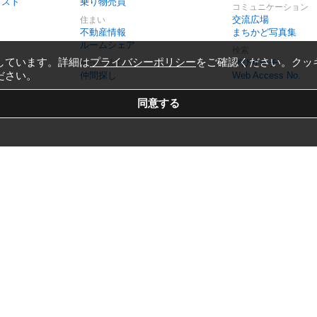
リスト
乗り物売買
コミュニケーション
交流広場
住まい
不動産情報
まちかど写真集
ルームシェア
検索
しています。詳細は
プライバシーポリシー
をご確認ください。クッ
びびサーチ
会う・話す
ださい。
仲間探し
Web Access No.
Copyright © 1999-2026
Vivid Navigation, Inc.
All Rights Reserved.