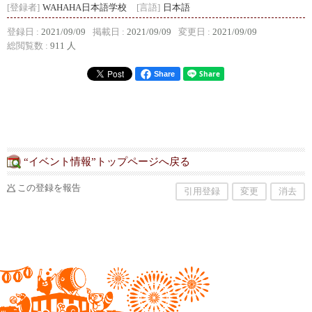
[登録者]
WAHAHA日本語学校
[言語]
日本語
登録日 :
2021/09/09
掲載日 :
2021/09/09
変更日 :
2021/09/09
総閲覧数 :
911 人
Share
“イベント情報”トップページへ戻る
この登録を報告
引用登録
変更
消去