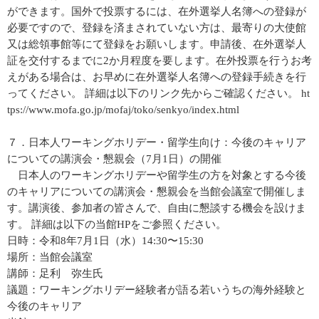
ができます。国外で投票するには、在外選挙人名簿への登録が
必要ですので、登録を済まされていない方は、最寄りの大使館
又は総領事館等にて登録をお願いします。申請後、在外選挙人
証を交付するまでに2か月程度を要します。在外投票を行うお考
えがある場合は、お早めに在外選挙人名簿への登録手続きを行
ってください。 詳細は以下のリンク先からご確認ください。 ht
tps://www.mofa.go.jp/mofaj/toko/senkyo/index.html
７．日本人ワーキングホリデー・留学生向け：今後のキャリア
についての講演会・懇親会（7月1日）の開催
日本人のワーキングホリデーや留学生の方を対象とする今後
のキャリアについての講演会・懇親会を当館会議室で開催しま
す。講演後、参加者の皆さんで、自由に懇談する機会を設けま
す。 詳細は以下の当館HPをご参照ください。
日時：令和8年7月1日（水）14:30〜15:30
場所：当館会議室
講師：足利 弥生氏
議題：ワーキングホリデー経験者が語る若いうちの海外経験と
今後のキャリア