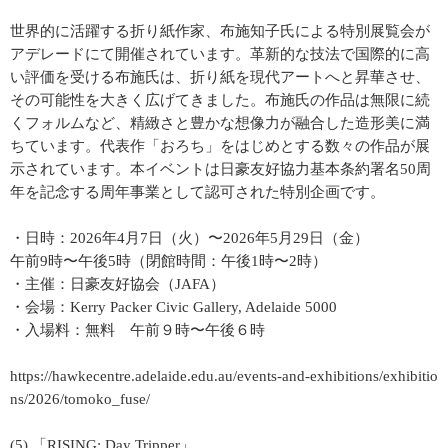
世界的に活躍する折り紙作家、布施知子氏による特別展覧会が
アデレードにて開催されています。革新的な技法で国際的に高
い評価を受ける布施氏は、折り紙を現代アートへと昇華させ、
その可能性を大きく広げてきました。布施氏の作品は無限に続
くフォルムなど、精緻さと豊かな想像力が融合した造形美に満
ちています。代表作「おろち」をはじめとする数々の作品が展
示されています。本イベントは日豪友好協力基本条約署名50周
年を記念する周年事業として認可された特別企画です。
・日時：2026年4月7日（火）〜2026年5月29日（金）
午前9時〜午後5時（閉館時間：午後1時〜2時）
・主催：日豪友好協会（JAFA）
・会場：Kerry Packer Civic Gallery, Adelaide 5000
・入場料：無料 午前９時〜午後６時
https://hawkecentre.adelaide.edu.au/events-and-exhibitions/exhibitio
ns/2026/tomoko_fuse/
(5) 「RISING: Day Tripper」