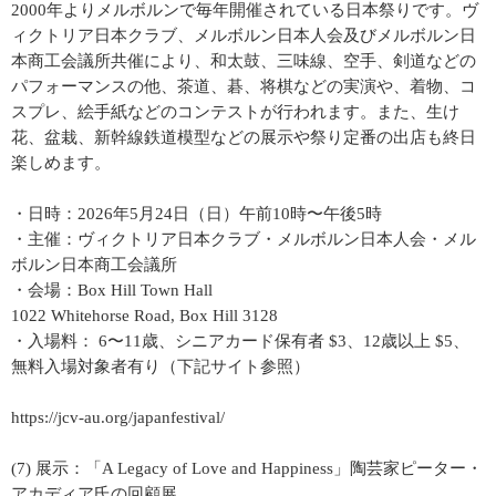
2000年よりメルボルンで毎年開催されている日本祭りです。ヴ
ィクトリア日本クラブ、メルボルン日本人会及びメルボルン日
本商工会議所共催により、和太鼓、三味線、空手、剣道などの
パフォーマンスの他、茶道、碁、将棋などの実演や、着物、コ
スプレ、絵手紙などのコンテストが行われます。また、生け
花、盆栽、新幹線鉄道模型などの展示や祭り定番の出店も終日
楽しめます。
・日時：2026年5月24日（日）午前10時〜午後5時
・主催：ヴィクトリア日本クラブ・メルボルン日本人会・メル
ボルン日本商工会議所
・会場：Box Hill Town Hall
1022 Whitehorse Road, Box Hill 3128
・入場料： 6〜11歳、シニアカード保有者 $3、12歳以上 $5、
無料入場対象者有り（下記サイト参照）
https://jcv-au.org/japanfestival/
(7) 展示：「A Legacy of Love and Happiness」陶芸家ピーター・
アカディア氏の回顧展