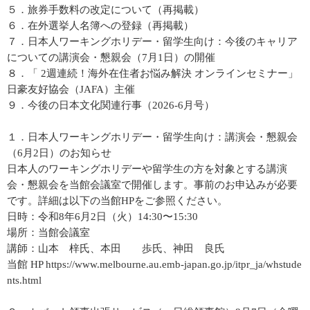
５．旅券手数料の改定について（再掲載）
６．在外選挙人名簿への登録（再掲載）
７．日本人ワーキングホリデー・留学生向け：今後のキャリア
についての講演会・懇親会（7月1日）の開催
８．「 2週連続！海外在住者お悩み解決 オンラインセミナー」
日豪友好協会（JAFA）主催
９．今後の日本文化関連行事（2026-6月号）
１．日本人ワーキングホリデー・留学生向け：講演会・懇親会
（6月2日）のお知らせ
日本人のワーキングホリデーや留学生の方を対象とする講演
会・懇親会を当館会議室で開催します。事前のお申込みが必要
です。詳細は以下の当館HPをご参照ください。
日時：令和8年6月2日（火）14:30〜15:30
場所：当館会議室
講師：山本 梓氏、本田 歩氏、神田 良氏
当館 HP https://www.melbourne.au.emb-japan.go.jp/itpr_ja/whstude
nts.html