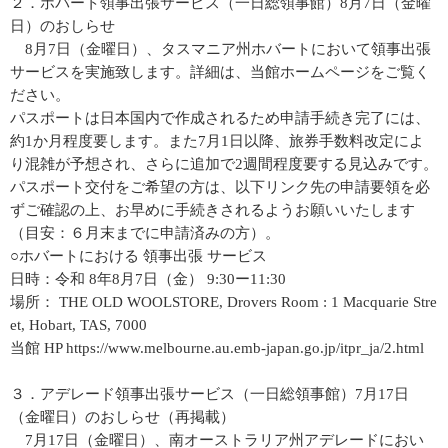
２．ホバート領事出張サービス（一日総領事館）8月7日（金曜
日）のおしらせ
8月7日（金曜日）、タスマニア州ホバートにおいて領事出張
サービスを実施致します。詳細は、当館ホームページをご覧く
ださい。
パスポートは日本国内で作成されるため申請手続き完了には、
約1か月程度要します。また7月1日以降、旅券手数料改定によ
り混雑が予想され、さらに追加で2週間程度要する見込みです。
パスポート交付をご希望の方は、以下リンク先の申請要領を必
ずご確認の上、お早めに手続きされるようお願いいたします
（目安：６月末までに申請済みの方）。
○ホバートにおける 領事出張 サービス
日時：令和 8年8月7日（金） 9:30ー11:30
場所： THE OLD WOOLSTORE, Drovers Room : 1 Macquarie Stre
et, Hobart, TAS, 7000
当館 HP https://www.melbourne.au.emb-japan.go.jp/itpr_ja/2.html
３．アデレード領事出張サービス（一日総領事館）7月17日
（金曜日）のおしらせ（再掲載）
7月17日（金曜日）、南オーストラリア州アデレードにおい