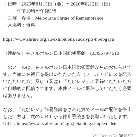
・日時：2025年8月15日（金）〜2026年8月2日（日）
午前10時〜午後5時
・主催・会場：Melbourne Shrine of Remembrance
・入場料：無料
https://www.shrine.org.au/exhibitions/eucalypts-hodogaya
（連絡先）在メルボルン日本国総領事館 (03)9679-4510
このメールは、在メルボルン日本国総領事館からのお知らせで
す。当館に在留届を提出いただいた方（メールアドレスを記入
いただいた方）及び（又は）「たびレジ」に登録いただいた方
に自動的に配信されます。本件メールに返信していただく必要
はありません。
なお、「たびレジ」簡易登録をされた方でメールの配信を停止
したい方は、次のＵＲＬから停止手続きをお願いいたします。
URL：https://www.ezairyu.mofa.go.jp/tabireg/simple/delete
Web Access No.
3619821