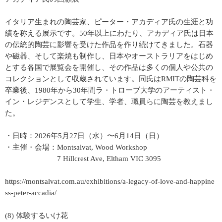
イタリア生まれの陶芸家、ピーター・アカディア氏の生涯と功
績を称える展示です。50年以上にわたり、アカディア氏は日本
の伝統的陶芸に影響を受けた作品を作り続けてきました。石器
や磁器、そして楽焼も制作し、日本やオーストラリアをはじめ
とする各国で展覧会を開催し、その作品は多くの個人や公共の
コレクションとして収蔵されています。同氏はRMITの陶芸科を
卒業後、1980年から30年間ラ・トローブ大学のアーティスト・
イン・レジデンスとして学生、学者、職員らに陶芸を教えまし
た。
・日時：2026年5月27日（水）〜6月14日（日）
・主催・会場：Montsalvat, Wood Workshop
7 Hillcrest Ave, Eltham VIC 3095
https://montsalvat.com.au/exhibitions/a-legacy-of-love-and-happine
ss-peter-accadia/
(8) 体験するいけ花