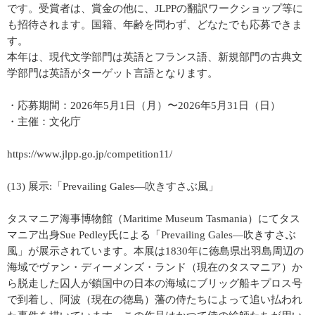
です。受賞者は、賞金の他に、JLPPの翻訳ワークショップ等に
も招待されます。国籍、年齢を問わず、どなたでも応募できま
す。
本年は、現代文学部門は英語とフランス語、新規部門の古典文
学部門は英語がターゲット言語となります。
・応募期間：2026年5月1日（月）〜2026年5月31日（日）
・主催：文化庁
https://www.jlpp.go.jp/competition11/
(13) 展示:「Prevailing Gales―吹きすさぶ風」
タスマニア海事博物館（Maritime Museum Tasmania）にてタス
マニア出身Sue Pedley氏による「Prevailing Gales―吹きすさぶ
風」が展示されています。本展は1830年に徳島県出羽島周辺の
海域でヴァン・ディーメンズ・ランド（現在のタスマニア）か
ら脱走した囚人が鎖国中の日本の海域にブリッグ船キプロス号
で到着し、阿波（現在の徳島）藩の侍たちによって追い払われ