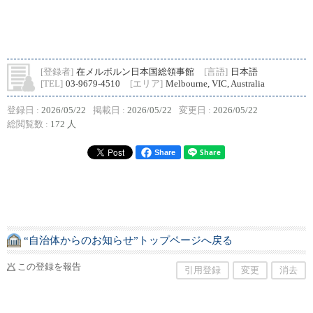
[登録者]
在メルボルン日本国総領事館
[言語]
日本語
[TEL]
03-9679-4510
[エリア]
Melbourne, VIC, Australia
登録日 :
2026/05/22
掲載日 :
2026/05/22
変更日 :
2026/05/22
総閲覧数 :
172 人
Share
“自治体からのお知らせ”トップページへ戻る
この登録を報告
引用登録
変更
消去