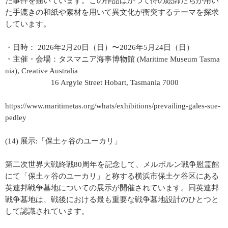
た事件を描いています。この作品はかつて侍の絵師たちが用い
た手漉きの和紙や素材を用いて異文化が衝突するテーマを探求
しています。
・日時： 2026年2月20日（日）〜2026年5月24日（日）
・主催・会場：タスマニア海事博物館 (Maritime Museum Tasma
nia), Creative Australia
16 Argyle Street Hobart, Tasmania 7000
https://www.maritimetas.org/whats/exhibitions/prevailing-gales-sue-
pedley
(14) 展示:「保土ヶ谷のユーカリ」
第二次世界大戦終戦80周年を記念して、メルボルン戦争慰霊館
にて「保土ヶ谷のユーカリ」と称する横浜市保土ケ谷区にある
英連邦戦争墓地についての展示が開催されています。同英連邦
戦争墓地は、戦後における最も重要な戦争墓地設計のひとつと
して認識されています。