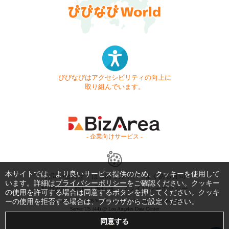
びびなびはアクセシビリティの向上に
取り組んでいます。
- 企業向けサービス -
本サイトでは、より良いサービス提供のため、クッキーを使用して
お問い合わせ
はじめてガイド
よくある質問
います。詳細は
プライバシーポリシー
をご確認ください。クッキー
利用規約
商標・著作権
プライバシーポリシー
の使用を許可する場合は同意するボタンを押してください。クッキ
ーの使用を拒否する場合は、ブラウザからご設定ください。
Copyright © 1999-2026 Vivid Navigation, Inc. All Rights Reserved.
Server US (44) @ Los Angeles Data Center