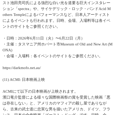
スト池田亮司氏による強烈な白い光を道要る巨大インスタレー
ション「spectra」や、サイケデリック・ロック・バンドAcid M
others Templeによるパフォーマンスなど、日本人アーティスト
によるイベントも行われます。日時、会場、入場料等は各イベ
ントのサイトをご参照ください。
・日時：2026年6月11日（火）〜6月22日（月）
・主催：タスマニア州ホバート市Museum of Old and New Art (M
ONA)
・会場・入場料：各イベントのサイトをご参照ください。
https://darkmofo.net.au/
(11) ACMI: 日本映画上映
ACMIにて以下の日本映画が上映されます。
濱口竜介監督による様々な国際映画祭の賞を受賞した映画「悪
は存在しない」と、アメリカのマフィアの殺し屋でありなが
ら、古来の武士道に忠実な男を描いたアメリカ、ドイツ、フラ