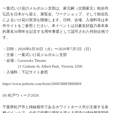
一葉式いけ花のメルボルン支部は、家元嗣（次期家元）粕谷尚
弘氏を日本から迎え、展覧会、ワークショップ、そして粕谷氏
によるいけ花の実演を開催します。日時、会場、入場料等は本
件サイトをご参照ください。本イベントは日豪友好協力基本条
約署名50周年を記念する周年事業として認可された特別企画で
す。
・日時：2026年6月30日（火）〜2026年7月5日（日）
・主催：一葉式いけ花メルボルン支部
・会場：Gasworks Theatre
21 Graham St, Albert Park, Victoria 3206
・入場料：下記サイト参照
https://www.jotform.com/form/260658883800869
(9) 松戸ウィーク2026
千葉県松戸市と姉妹都市であるホワイトホース市が主催する各
種イベントで、今年で提携55周年を迎える両市の姉妹都市関係