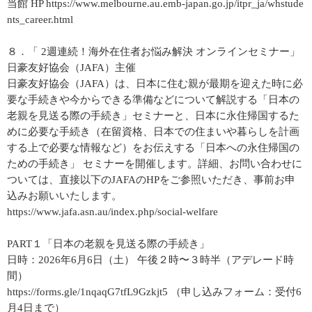
当館 HP https://www.melbourne.au.emb-japan.go.jp/itpr_ja/whstude
nts_career.html
８．「 2週連続！海外在住者お悩み解決 オンラインセミナー」
日豪友好協会（JAFA）主催
日豪友好協会（JAFA）は、日本に住む親が最期を迎えた時に必
要な手続きや今からできる準備などについて解説する「日本の
老親を見送る際の手続き」セミナーと、日本に永住帰国するた
めに必要な手続き（在留資格、日本での住まいや暮らしを計画
する上で必要な情報など）をお伝えする「日本への永住帰国の
ための手続き」 セミナーを開催します。詳細、お問い合わせに
ついては、直接以下のJAFAのHPをご参照いただき、事前お申
込みお願いいたします。
https://www.jafa.asn.au/index.php/social-welfare
PART１「日本の老親を見送る際の手続き」
日時：2026年6月6日（土） 午後２時〜３時半（アデレード時
間）
https://forms.gle/1nqaqG7tfL9Gzkjt5 （申し込みフォーム：受付6
月4日まで）