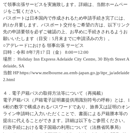
て領事出張サービスを実施致します。詳細は、当館ホームペー
ジをご覧ください。
パスポートは日本国内で作成されるため申請手続き完了には、
約1か月要します。パスポート交付をご希望の方は、以下リンク
先の申請要領を必ずご確認の上、お早めに手続きされるようお
願いいたします（目安：5月末までに申請済みの方）。
○アデレードにおける 領事出張 サービス
日時：令和 8年7月17 日（金） 8:00ー12:00
場所： Holiday Inn Express Adelaide City Centre, 30 Blyth Street A
delaide, SA
当館 HP https://www.melbourne.au.emb-japan.go.jp/itpr_ja/adelaide
2.html
４．電子戸籍パスの取得方法等について（再掲載）
電子戸籍パス（戸籍電子証明書提供用識別符号の呼称）とは、1
6桁の数字で構成されるパスワードであり、旅券又は証明のオン
ライン申請時に入力いただくことで、書面による戸籍謄本等の
提出に代えることができます。詳細は以下をご参照ください。
行政手続における電子国籍の利用について（法務省民事局）