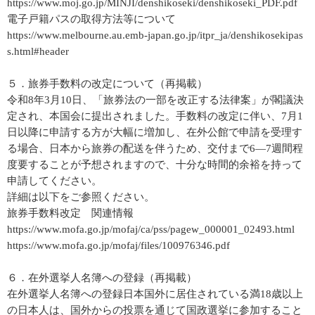
https://www.moj.go.jp/MINJI/denshikoseki/denshikoseki_PDF.pdf
電子戸籍パスの取得方法等について
https://www.melbourne.au.emb-japan.go.jp/itpr_ja/denshikosekipas
s.html#header
５．旅券手数料の改定について（再掲載）
令和8年3月10日、「旅券法の一部を改正する法律案」が閣議決
定され、本国会に提出されました。手数料の改定に伴い、7月1
日以降に申請する方が大幅に増加し、在外公館で申請を受理す
る場合、日本から旅券の配送を伴うため、交付まで6―7週間程
度要することが予想されますので、十分な時間的余裕を持って
申請してください。
詳細は以下をご参照ください。
旅券手数料改定 関連情報
https://www.mofa.go.jp/mofaj/ca/pss/pagew_000001_02493.html
https://www.mofa.go.jp/mofaj/files/100976346.pdf
６．在外選挙人名簿への登録（再掲載）
在外選挙人名簿への登録日本国外に居住されている満18歳以上
の日本人は、国外からの投票を通じて国政選挙に参加すること