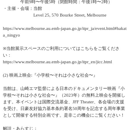
午前9時〜午後5時（閉館時間：午後1時〜2時）
・主催・会場：当館
Level 25, 570 Bourke Street, Melbourne
https://www.melbourne.au.emb-japan.go.jp/itpr_ja/event.html#hakat
a_ningyo
※当館展示スペースのご利用についてはこちらをご覧くださ
い：
https://www.melbourne.au.emb-japan.go.jp/itpr_en/jicc.html
(2) 映画上映会:『小学校〜それは小さな社会〜』
当館は、山崎エマ監督による日本のドキュメンタリー映画『小
学校〜それは小さな社会〜』（2023年）の無料上映会を開催し
ます。本イベントは国際交流基金、JFF Theater、各会場の支援
を受け、日豪友好協力基本条約署名50周年を記念する周年事業
として開催する特別企画です。是非この機会にご覧ください！
解説・あらすじ：