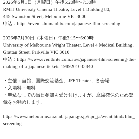
2026年6月1日（月曜日）午後5:20時〜7:30時
RMIT University Cinema Theatre, Level 1 Building 80,
445 Swanston Street, Melbourne VIC 3000
申込：https://events.humanitix.com/japanese-film-screening
2026年7月30日（木曜日）午後3:15〜6:00時
University of Melbourne Wright Theater, Level 4 Medical Building,
Grattan Street, Parkville VIC 3010
申込：https://www.eventbrite.com.au/e/japanese-film-screening-the-
making-of-a-japanese-tickets-1989201033840
・主催：当館、国際交流基金、JFF Theater、各会場
・入場料：無料
・申込なしでの当日参加も受け付けますが、座席確保のため登
録をお勧めします。
https://www.melbourne.au.emb-japan.go.jp/itpr_ja/event.html#film_
screening