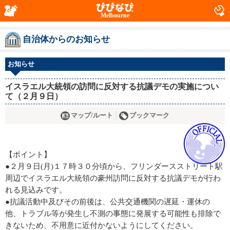
Melbourne
自治体からのお知らせ
お知らせ
イスラエル大統領の訪問に反対する抗議デモの実施につい
て（２月９日）
マップ/ルート
ブックマーク
【ポイント】
●２月９日(月)１７時３０分頃から、フリンダースストリート駅
周辺でイスラエル大統領の豪州訪問に反対する抗議デモが行わ
れる見込みです。
●抗議活動中及びその前後は、公共交通機関の遅延・運休の
他、トラブル等が発生し不測の事態に発展する可能性も排除で
きないため、不用意に近付かないようにしてください。