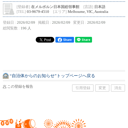
[登録者]
在メルボルン日本国総領事館
[言語]
日本語
[TEL]
03-9679-4510
[エリア]
Melbourne, VIC, Australia
登録日 :
2026/02/09
掲載日 :
2026/02/09
変更日 :
2026/02/09
総閲覧数 :
196 人
Share
“自治体からのお知らせ”トップページへ戻る
この登録を報告
引用登録
変更
消去