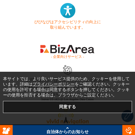
びびなびはアクセシビリティの向上に
取り組んでいます。
- 企業向けサービス -
本サイトでは、より良いサービス提供のため、クッキーを使用して
お問い合わせ
はじめてガイド
よくある質問
います。詳細は
プライバシーポリシー
をご確認ください。クッキー
利用規約
商標・著作権
プライバシーポリシー
の使用を許可する場合は同意するボタンを押してください。クッキ
ーの使用を拒否する場合は、ブラウザからご設定ください。
Copyright © 1999-2026 Vivid Navigation, Inc. All Rights Reserved.
Server US (42) @ Los Angeles Data Center
自治体からのお知らせ