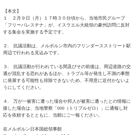
【本文】
１ ２月９日（月）１７時３０分頃から、当地市民グループ
「フリーパレスチナ」が、イスラエル大統領の豪州訪問に反対
する集会を実施する予定です。
２. 抗議活動は、メルボルン市内のフリンダースストリート駅
周辺で行われる見込みです。
３. 抗議活動が行われている間及びその前後は、周辺道路の交
通が混乱する恐れがあるほか、トラブル等が発生し不測の事態
に発展する可能性も排除できないため、不用意に近付かないよ
うにしてください。
４. 万が一被害に遭った場合や邦人が被害に遭ったとの情報に
接した場合は、当地警察「000（トリプルゼロ）」に通報し対
応を依頼するとともに、当館にご一報ください。
在メルボルン日本国総領事館