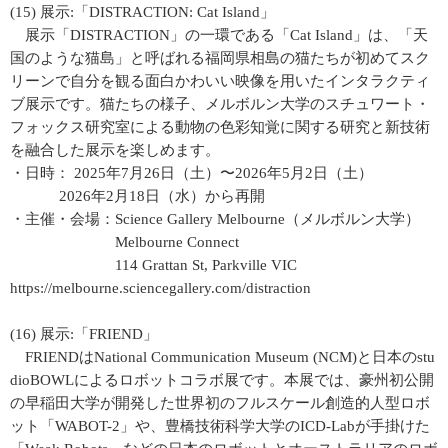
(15) 展示:「DISTRACTION: Cat Island」
展示「DISTRACTION」の一環である「Cat Island」は、「天
国のような猫島」と呼ばれる福岡県相島の猫たちが初めてスク
リーンで自分を観る面白かわいい映像を用いたインタラクティ
ブ展示です。猫たちの様子、メルボルン大学のスチュワート・
フォックス研究室による動物の色彩知覚に関する研究と新技術
を融合した展示を楽しめます。
・日時： 2025年7月26日（土）〜2026年5月2日（土）
2026年2月18日（水）から再開
・主催・会場：Science Gallery Melbourne（メルボルン大学）
Melbourne Connect
114 Grattan St, Parkville VIC
https://melbourne.sciencegallery.com/distraction
(16) 展示:「FRIEND」
FRIENDはNational Communication Museum (NCM)と日本のstu
dioBOWLによるロボットコラボ展です。本展では、豪州初公開
の早稲田大学が開発した世界初のフルスケール創造的人型ロボ
ット「WABOT-2」や、豊橋技術科学大学のICD-Labが手掛けた