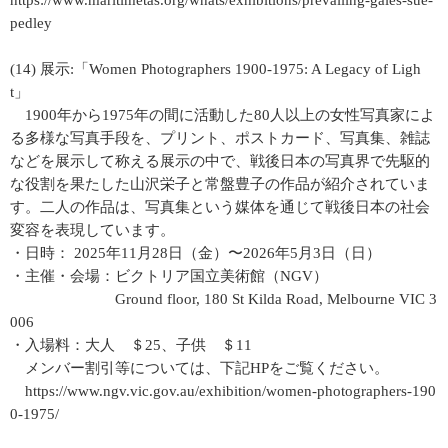
https://www.maritimetas.org/whats/exhibitions/prevailing-gales-sue-
pedley
(14) 展示:「Women Photographers 1900-1975: A Legacy of Ligh
t」
1900年から1975年の間に活動した80人以上の女性写真家によ
る多様な写真手段を、プリント、ポストカード、写真集、雑誌
などを展示して称える展示の中で、戦後日本の写真界で先駆的
な役割を果たした山沢栄子と常盤豊子の作品が紹介されていま
す。二人の作品は、写真集という媒体を通じて戦後日本の社会
変容を表現しています。
・日時： 2025年11月28日（金）〜2026年5月3日（日）
・主催・会場：ビクトリア国立美術館（NGV）
Ground floor, 180 St Kilda Road, Melbourne VIC 3
006
・入場料：大人 ＄25、子供 ＄11
メンバー割引等については、下記HPをご覧ください。
https://www.ngv.vic.gov.au/exhibition/women-photographers-190
0-1975/