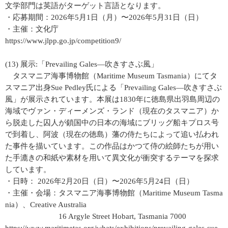
文学部門は英語がターゲット言語となります。
・応募期間：2026年5月1日（月）〜2026年5月31日（日）
・主催：文化庁
https://www.jlpp.go.jp/competition9/
(13) 展示:「Prevailing Gales―吹きすさぶ風」
タスマニア海事博物館（Maritime Museum Tasmania）にてタ
スマニア出身Sue Pedley氏による「Prevailing Gales―吹きすさぶ
風」が展示されています。本展は1830年に徳島県出羽島周辺の
海域でヴァン・ディーメンズ・ランド（現在のタスマニア）か
ら脱走した囚人が鎖国中の日本の海域にブリッグ船キプロス号
で到着し、阿波（現在の徳島）藩の侍たちによって追い払われ
た事件を描いています。この作品はかつて侍の絵師たちが用い
た手漉きの和紙や素材を用いて異文化が衝突するテーマを探求
しています。
・日時： 2026年2月20日（日）〜2026年5月24日（日）
・主催・会場：タスマニア海事博物館（Maritime Museum Tasma
nia）、Creative Australia
16 Argyle Street Hobart, Tasmania 7000