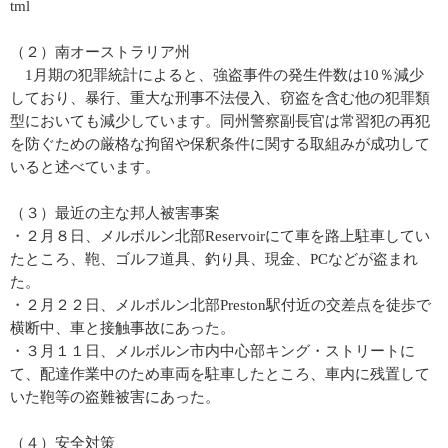
tml
（２）南オーストラリア州
1月期の犯罪統計によると、強盗事件の発生件数は10％減少
しており、暴行、重大な刑事不法侵入、窃盗を含む他の犯罪類
型においても減少しています。同州警察副長官は常習犯の再犯
を防ぐための厳格な拘留や保釈条件に関する取組みが成功して
いると述べています。
（３）最近の主な邦人被害事案
・２月８日、メルボルン北部Reservoirにて車を路上駐車してい
たところ、鞄、ゴルフ道具、釣り具、現金、PCなどが盗まれ
た。
・２月２２日、メルボルン北部Preston駅付近の交差点を徒歩で
横断中、車と接触事故にあった。
・３月１１日、メルボルン市内中心部キング・ストリートに
て、配達作業中のため車両を駐車したところ、車内に残置して
いた鞄等の盗難被害にあった。
（４）安全対策