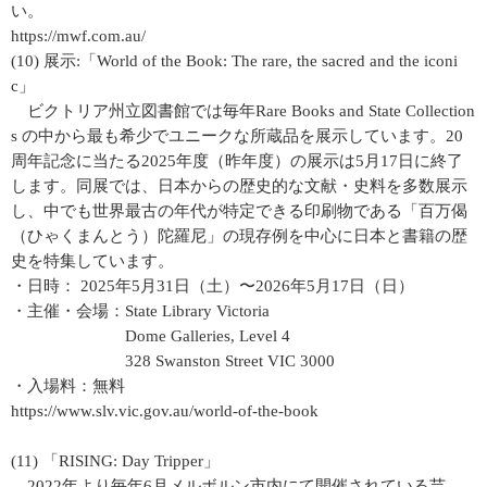
い。
https://mwf.com.au/
(10) 展示:「World of the Book: The rare, the sacred and the iconi
c」
ビクトリア州立図書館では毎年Rare Books and State Collection
s の中から最も希少でユニークな所蔵品を展示しています。20
周年記念に当たる2025年度（昨年度）の展示は5月17日に終了
します。同展では、日本からの歴史的な文献・史料を多数展示
し、中でも世界最古の年代が特定できる印刷物である「百万偈
（ひゃくまんとう）陀羅尼」の現存例を中心に日本と書籍の歴
史を特集しています。
・日時： 2025年5月31日（土）〜2026年5月17日（日）
・主催・会場：State Library Victoria
Dome Galleries, Level 4
328 Swanston Street VIC 3000
・入場料：無料
https://www.slv.vic.gov.au/world-of-the-book
(11) 「RISING: Day Tripper」
2022年より毎年6月メルボルン市内にて開催されている芸