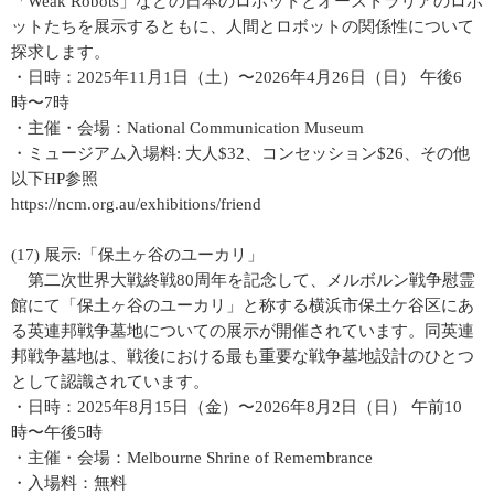
「Weak Robots」などの日本のロボットとオーストラリアのロボ
ットたちを展示するともに、人間とロボットの関係性について
探求します。
・日時：2025年11月1日（土）〜2026年4月26日（日） 午後6
時〜7時
・主催・会場：National Communication Museum
・ミュージアム入場料: 大人$32、コンセッション$26、その他
以下HP参照
https://ncm.org.au/exhibitions/friend
(17) 展示:「保土ヶ谷のユーカリ」
第二次世界大戦終戦80周年を記念して、メルボルン戦争慰霊
館にて「保土ヶ谷のユーカリ」と称する横浜市保土ケ谷区にあ
る英連邦戦争墓地についての展示が開催されています。同英連
邦戦争墓地は、戦後における最も重要な戦争墓地設計のひとつ
として認識されています。
・日時：2025年8月15日（金）〜2026年8月2日（日） 午前10
時〜午後5時
・主催・会場：Melbourne Shrine of Remembrance
・入場料：無料