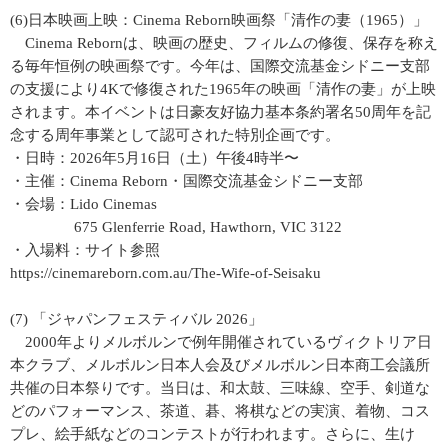
(6)日本映画上映：Cinema Reborn映画祭「清作の妻（1965）」
Cinema Rebornは、映画の歴史、フィルムの修復、保存を称え
る毎年恒例の映画祭です。今年は、国際交流基金シドニー支部
の支援により4Kで修復された1965年の映画「清作の妻」が上映
されます。本イベントは日豪友好協力基本条約署名50周年を記
念する周年事業として認可された特別企画です。
・日時：2026年5月16日（土）午後4時半〜
・主催：Cinema Reborn・国際交流基金シドニー支部
・会場：Lido Cinemas
675 Glenferrie Road, Hawthorn, VIC 3122
・入場料：サイト参照
https://cinemareborn.com.au/The-Wife-of-Seisaku
(7) 「ジャパンフェスティバル 2026」
2000年よりメルボルンで例年開催されているヴィクトリア日
本クラブ、メルボルン日本人会及びメルボルン日本商工会議所
共催の日本祭りです。当日は、和太鼓、三味線、空手、剣道な
どのパフォーマンス、茶道、碁、将棋などの実演、着物、コス
プレ、絵手紙などのコンテストが行われます。さらに、生け