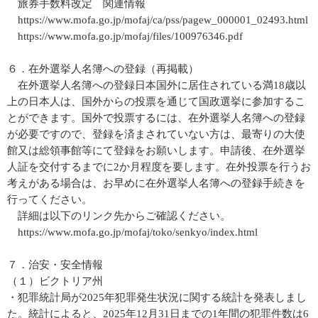
旅券手数料改定 関連情報
https://www.mofa.go.jp/mofaj/ca/pss/pagew_000001_02493.html
https://www.mofa.go.jp/mofaj/files/100976346.pdf
６．在外選挙人名簿への登録（再掲載）
在外選挙人名簿への登録日本国外に居住されている満18歳以
上の日本人は、国外からの投票を通じて国政選挙に参加するこ
とができます。国外で投票するには、在外選挙人名簿への登録
が必要ですので、登録を済まされていない方は、最寄りの大使
館又は総領事館等にて登録をお願いします。申請後、在外選挙
人証を交付するまでに2か月程度を要します。在外投票を行うお
考えがある場合は、お早めに在外選挙人名簿への登録手続きを
行ってください。
詳細は以下のリンク先からご確認ください。
https://www.mofa.go.jp/mofaj/toko/senkyo/index.html
７．治安・安全情報
（１）ビクトリア州
・犯罪統計局が2025年犯罪発生状況に関する統計を発表しまし
た。統計によると、2025年12月31日までの1年間の犯罪件数は6