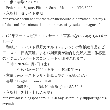
・主催・会場：ACMI
Federation Square, Flinders Street, Melbourne VIC 3000
・入場料：各サイト参照
https://www.acmi.net.au/whats-on/melbourne-cinematheque/x-rays-
of-the-soul-the-intimate-human-dramas-of-ryusuke-hamaguchi/
(5) 和紙アート＆ピアノコンサート「言葉のない世界からのメッ
セージ」
和紙アーティスト緑野カエル（Gigiジジ）の和紙絵作品とピ
アニスト・日吉真澄による即興演奏が融合した没入型・体感型
のビジュアルアートのコンサートが開催されます。
・日時：2026年5月2日（土）
午後3時〜4時半（開場：午後2時半〜）
・主催：南オーストラリア州豪日協会（AJA of SA）
・会場：Brighton Concert Hall
305 Brighton Rd, North Brighton SA 5048
・入場料：無料（申し込み要）
https://ajaofsa.blogspot.com/2026/03/aja-is-proudly-supporting-this-
event.html