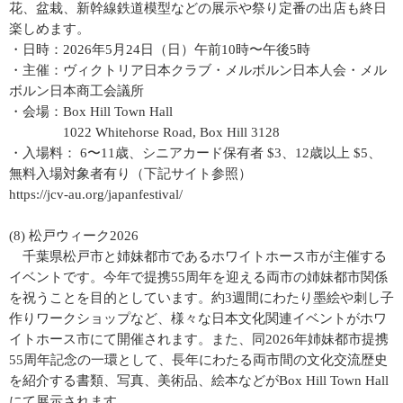
花、盆栽、新幹線鉄道模型などの展示や祭り定番の出店も終日
楽しめます。
・日時：2026年5月24日（日）午前10時〜午後5時
・主催：ヴィクトリア日本クラブ・メルボルン日本人会・メル
ボルン日本商工会議所
・会場：Box Hill Town Hall
1022 Whitehorse Road, Box Hill 3128
・入場料： 6〜11歳、シニアカード保有者 $3、12歳以上 $5、
無料入場対象者有り（下記サイト参照）
https://jcv-au.org/japanfestival/
(8) 松戸ウィーク2026
千葉県松戸市と姉妹都市であるホワイトホース市が主催する
イベントです。今年で提携55周年を迎える両市の姉妹都市関係
を祝うことを目的としています。約3週間にわたり墨絵や刺し子
作りワークショップなど、様々な日本文化関連イベントがホワ
イトホース市にて開催されます。また、同2026年姉妹都市提携
55周年記念の一環として、長年にわたる両市間の文化交流歴史
を紹介する書類、写真、美術品、絵本などがBox Hill Town Hall
にて展示されます。