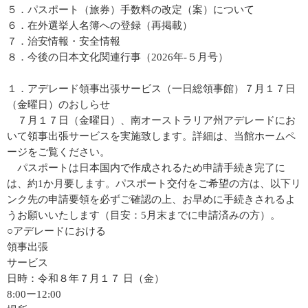
５．パスポート（旅券）手数料の改定（案）について
６．在外選挙人名簿への登録（再掲載）
７．治安情報・安全情報
８．今後の日本文化関連行事（2026年-５月号）
１．アデレード領事出張サービス（一日総領事館）７月１７日
（金曜日）のおしらせ
７月１７日（金曜日）、南オーストラリア州アデレードにお
いて領事出張サービスを実施致します。詳細は、当館ホームペ
ージをご覧ください。
パスポートは日本国内で作成されるため申請手続き完了に
は、約1か月要します。パスポート交付をご希望の方は、以下リ
ンク先の申請要領を必ずご確認の上、お早めに手続きされるよ
うお願いいたします（目安：5月末までに申請済みの方）。
○アデレードにおける
領事出張
サービス
日時：令和８年７月１７ 日（金）
8:00ー12:00