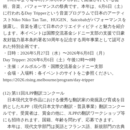
術、音楽、パフォーマンスの祭典です。本年は、6月6日（土）
に行われるDay Tripperという音楽プログラムで日本のアーティ
ストNiko Niko Tan Tan、HUGEN、Saicobabがパフォーマンスを
披露し、音楽を通じて日本のクリエイティビティと魅力を紹介
します。本イベントは国際交流基金シドニー支部の支援で日豪
友好協力基本条約署名50周年を記念する周年事業として認可さ
れた特別企画です。
・日時：2026年5月27日（水）〜2026年6月8日（月）
Day Tripper: 2026年6月6日（土）午後12時〜8時
・主催：メルボルン市・国際交流基金シドニー支部
・会場・入場料：各イベントのサイトをご参照ください。
https://2026.rising.melbourne/program/day-tripper
(12) 第11回JLPP翻訳コンクール
日本現代文学作品における優秀な翻訳家の発掘及び育成を目
的としたJLPP（現代日本文学の翻訳・普及事業）翻訳コンクー
ルです。受賞者は、賞金の他に、JLPPの翻訳ワークショップ等
にも招待されます。国籍、年齢を問わず、応募できます。
本年は、現代文学部門は英語とフランス語、新規部門の古典