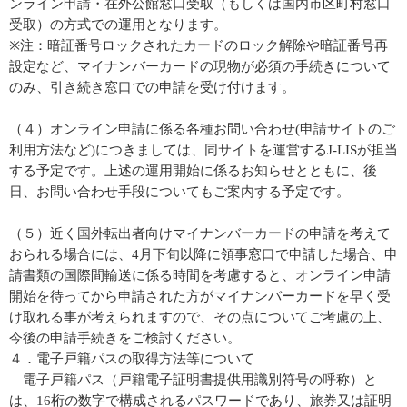
ンライン申請・在外公館窓口受取（もしくは国内市区町村窓口
受取）の方式での運用となります。
※注：暗証番号ロックされたカードのロック解除や暗証番号再
設定など、マイナンバーカードの現物が必須の手続きについて
のみ、引き続き窓口での申請を受け付けます。
（４）オンライン申請に係る各種お問い合わせ(申請サイトのご
利用方法など)につきましては、同サイトを運営するJ-LISが担当
する予定です。上述の運用開始に係るお知らせとともに、後
日、お問い合わせ手段についてもご案内する予定です。
（５）近く国外転出者向けマイナンバーカードの申請を考えて
おられる場合には、4月下旬以降に領事窓口で申請した場合、申
請書類の国際間輸送に係る時間を考慮すると、オンライン申請
開始を待ってから申請された方がマイナンバーカードを早く受
け取れる事が考えられますので、その点についてご考慮の上、
今後の申請手続きをご検討ください。
４．電子戸籍パスの取得方法等について
電子戸籍パス（戸籍電子証明書提供用識別符号の呼称）と
は、16桁の数字で構成されるパスワードであり、旅券又は証明