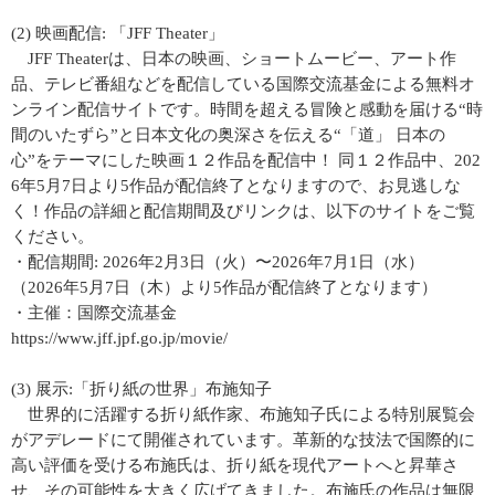
(2) 映画配信: 「JFF Theater」
JFF Theaterは、日本の映画、ショートムービー、アート作
品、テレビ番組などを配信している国際交流基金による無料オ
ンライン配信サイトです。時間を超える冒険と感動を届ける“時
間のいたずら”と日本文化の奥深さを伝える“「道」 日本の
心”をテーマにした映画１２作品を配信中！ 同１２作品中、202
6年5月7日より5作品が配信終了となりますので、お見逃しな
く！作品の詳細と配信期間及びリンクは、以下のサイトをご覧
ください。
・配信期間: 2026年2月3日（火）〜2026年7月1日（水）
（2026年5月7日（木）より5作品が配信終了となります）
・主催：国際交流基金
https://www.jff.jpf.go.jp/movie/
(3) 展示:「折り紙の世界」布施知子
世界的に活躍する折り紙作家、布施知子氏による特別展覧会
がアデレードにて開催されています。革新的な技法で国際的に
高い評価を受ける布施氏は、折り紙を現代アートへと昇華さ
せ、その可能性を大きく広げてきました。布施氏の作品は無限