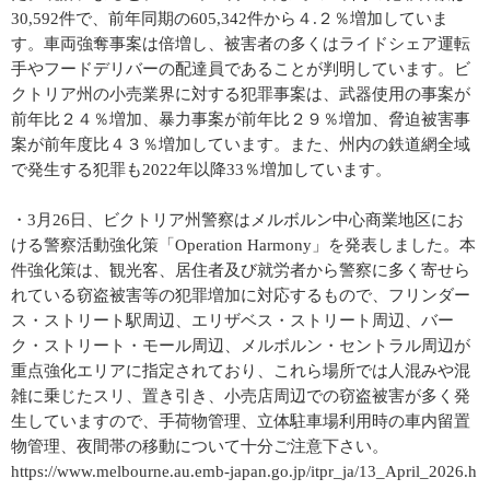
30,592件で、前年同期の605,342件から４.２％増加していま
す。車両強奪事案は倍増し、被害者の多くはライドシェア運転
手やフードデリバーの配達員であることが判明しています。ビ
クトリア州の小売業界に対する犯罪事案は、武器使用の事案が
前年比２４％増加、暴力事案が前年比２９％増加、脅迫被害事
案が前年度比４３％増加しています。また、州内の鉄道網全域
で発生する犯罪も2022年以降33％増加しています。
・3月26日、ビクトリア州警察はメルボルン中心商業地区にお
ける警察活動強化策「Operation Harmony」を発表しました。本
件強化策は、観光客、居住者及び就労者から警察に多く寄せら
れている窃盗被害等の犯罪増加に対応するもので、フリンダー
ス・ストリート駅周辺、エリザベス・ストリート周辺、バー
ク・ストリート・モール周辺、メルボルン・セントラル周辺が
重点強化エリアに指定されており、これら場所では人混みや混
雑に乗じたスリ、置き引き、小売店周辺での窃盗被害が多く発
生していますので、手荷物管理、立体駐車場利用時の車内留置
物管理、夜間帯の移動について十分ご注意下さい。
https://www.melbourne.au.emb-japan.go.jp/itpr_ja/13_April_2026.h