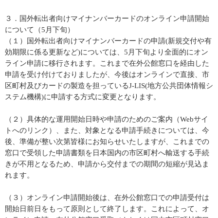
３．国外転出者向けマイナンバーカードのオンライン申請開始
について（5月下旬）
（１）国外転出者向けマイナンバーカードの申請(新規交付や有
効期限に係る更新など)については、5月下旬より全面的にオン
ライン申請に移行されます。これまで在外公館窓口を経由した
申請を受け付けておりましたが、今後はオンラインで直接、市
区町村及びカードの製造を担っているJ-LIS(地方公共団体情報シ
ステム機構)に申請する方式に変更となります。
（２）具体的な運用開始日時や申請のためのご案内（Webサイ
トへのリンク）、また、対象となる申請手続きについては、今
後、準備が整い次第皆様にお知らせいたしますが、これまでの
窓口で受領した申請書類を日本国内の市区町村へ輸送する手続
きが不用となるため、申請から交付までの期間の短縮が見込ま
れます。
（３）オンライン申請開始後は、在外公館窓口での申請受付は
開始日前日をもって原則として終了します。これによって、オ