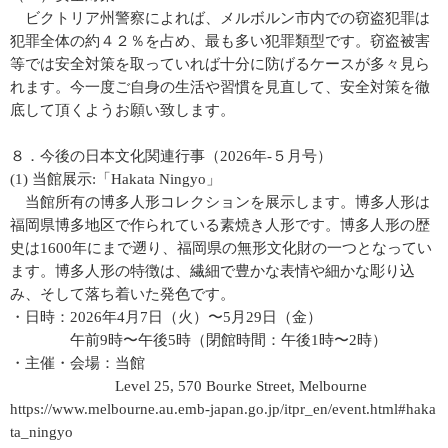
ビクトリア州警察によれば、メルボルン市内での窃盗犯罪は
犯罪全体の約４２％を占め、最も多い犯罪類型です。窃盗被害
等では安全対策を取っていれば十分に防げるケースが多々見ら
れます。今一度ご自身の生活や習慣を見直して、安全対策を徹
底して頂くようお願い致します。
８．今後の日本文化関連行事（2026年-５月号）
(1) 当館展示:「Hakata Ningyo」
当館所有の博多人形コレクションを展示します。博多人形は
福岡県博多地区で作られている素焼き人形です。博多人形の歴
史は1600年にまで遡り、福岡県の無形文化財の一つとなってい
ます。博多人形の特徴は、繊細で豊かな表情や細かな彫り込
み、そして落ち着いた発色です。
・日時：2026年4月7日（火）〜5月29日（金）
午前9時〜午後5時（閉館時間：午後1時〜2時）
・主催・会場：当館
Level 25, 570 Bourke Street, Melbourne
https://www.melbourne.au.emb-japan.go.jp/itpr_en/event.html#haka
ta_ningyo