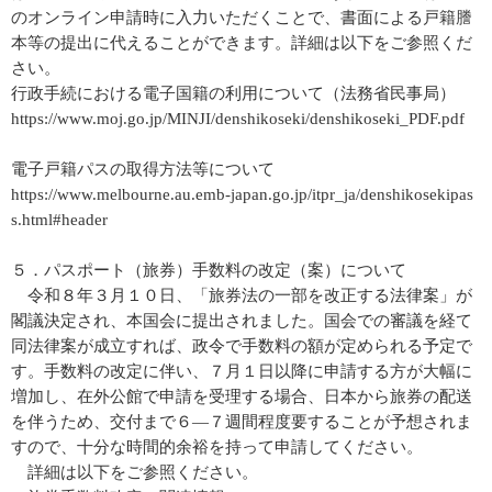
のオンライン申請時に入力いただくことで、書面による戸籍謄
本等の提出に代えることができます。詳細は以下をご参照くだ
さい。
行政手続における電子国籍の利用について（法務省民事局）
https://www.moj.go.jp/MINJI/denshikoseki/denshikoseki_PDF.pdf
電子戸籍パスの取得方法等について
https://www.melbourne.au.emb-japan.go.jp/itpr_ja/denshikosekipas
s.html#header
５．パスポート（旅券）手数料の改定（案）について
令和８年３月１０日、「旅券法の一部を改正する法律案」が
閣議決定され、本国会に提出されました。国会での審議を経て
同法律案が成立すれば、政令で手数料の額が定められる予定で
す。手数料の改定に伴い、７月１日以降に申請する方が大幅に
増加し、在外公館で申請を受理する場合、日本から旅券の配送
を伴うため、交付まで６―７週間程度要することが予想されま
すので、十分な時間的余裕を持って申請してください。
詳細は以下をご参照ください。