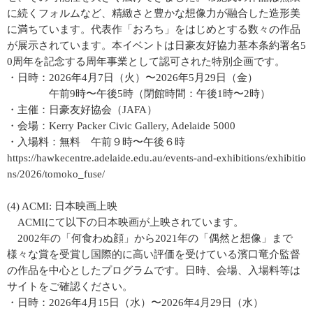
に続くフォルムなど、精緻さと豊かな想像力が融合した造形美
に満ちています。代表作「おろち」をはじめとする数々の作品
が展示されています。本イベントは日豪友好協力基本条約署名5
0周年を記念する周年事業として認可された特別企画です。
・日時：2026年4月7日（火）〜2026年5月29日（金）
午前9時〜午後5時（閉館時間：午後1時〜2時）
・主催：日豪友好協会（JAFA）
・会場：Kerry Packer Civic Gallery, Adelaide 5000
・入場料：無料 午前９時〜午後６時
https://hawkecentre.adelaide.edu.au/events-and-exhibitions/exhibitio
ns/2026/tomoko_fuse/
(4) ACMI: 日本映画上映
ACMIにて以下の日本映画が上映されています。
2002年の「何食わぬ顔」から2021年の「偶然と想像」まで
様々な賞を受賞し国際的に高い評価を受けている濱口竜介監督
の作品を中心としたプログラムです。日時、会場、入場料等は
サイトをご確認ください。
・日時：2026年4月15日（水）〜2026年4月29日（水）