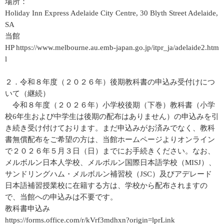
場所：
Holiday Inn Express Adelaide City Centre, 30 Blyth Street Adelaide,
SA
当館
HP https://www.melbourne.au.emb-japan.go.jp/itpr_ja/adelaide2.htm
l
２．令和８年度（２０２６年）後期教科書の申込み受付けにつ
いて（継続）
令和８年度（２０２６年）小学校後期（下巻）教科書（小学
校6年生および中学生は後期の配布はありません）の申込みを引
き続き受け付けております。まだ申込みがお済みでなく、教科
書無償配布をご希望の方は、当館ホームページよりオンライン
で２０２６年５月３日（日）までにお手続きください。なお、
メルボルン日本人学校、メルボルン国際日本語学校（MISJ）、
サンドリングハム・メルボルン補習校（JSC）及びアデレード
日本語補習授業校に在籍する方は、学校から配布されますの
で、当館への申込みは不要です。
教科書申込み
https://forms.office.com/r/kVrf3mdhxn?origin=lprLink