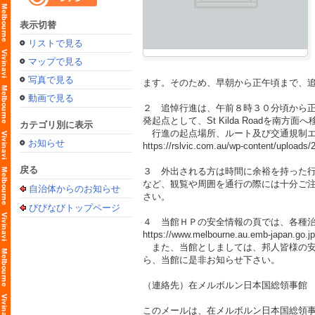
表示切替
リストで見る
マップで見る
写真で見る
ます。そのため、早朝から正午頃まで、追悼
動画で見る
２ 追悼行進は、午前８時３０分頃から正午頃にかけ
発起点として、St Kilda Roadを南方
カテゴリ別に表示
行進の起点場所、ルート及び交通規制エ
お知らせ
https://rslvic.com.au/wp-content/uploads/
戻る
３ 外出される方は時間に余裕を持った
など、観覧や周囲を通行の際には十分ご
自治体からのお知らせ
さい。
びびなびトップページ
４ 当館ＨＰの安全情報の頁では、各種
https://www.melbourne.au.emb-japan.go.jp/
また、当館としましては、邦人皆様の安
ら、当館に是非お知らせ下さい。
（連絡先）在メルボルン日本国総領事館 (03)
このメールは、在メルボルン日本国総領