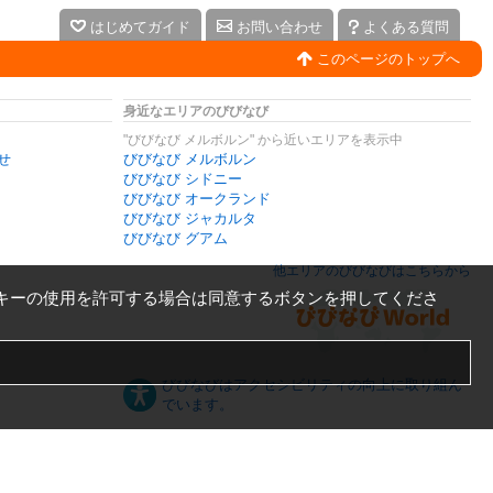
はじめてガイド
お問い合わせ
よくある質問
このページのトップへ
身近なエリアのびびなび
"びびなび メルボルン" から近いエリアを表示中
せ
びびなび メルボルン
びびなび シドニー
びびなび オークランド
びびなび ジャカルタ
びびなび グアム
他エリアのびびなびはこちらから
キーの使用を許可する場合は同意するボタンを押してくださ
びびなびはアクセシビリティの向上に取り組ん
でいます。
日本語
English
español
ภาษาไทย
한국어
中文