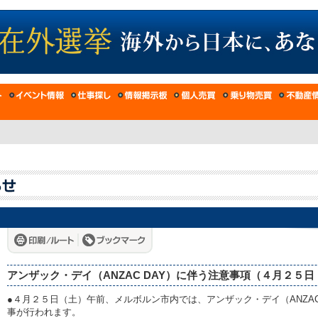
アンザック・デイ（ANZAC DAY）に伴う注意事項（４月２５
●４月２５日（土）午前、メルボルン市内では、アンザック・デイ（ANZAC
事が行われます。