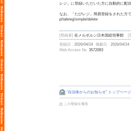
レジ」に登録いただいた方に自動的に配
なお、「たびレジ」簡易登録をされた方で
p/tabireg/simple/delete
[登録者]
在メルボルン日本国総領事館
[
登録日 :
2026/04/24
掲載日 :
2026/04/24
Web Access No.
3572083
“自治体からのお知らせ” トップペー
この登録を報告