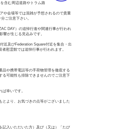
沿線を含む周辺道路やトラム路
リアや会場等では混雑が予想されるので貴重
十分ご注意下さい。
AC DAY）の追悼行進や関連行事が行われ
線に影響が生じる見込みです。
びFederation Square付近を集合・出
です。戦没者慰霊館では追悼行事が行われます。
重品や携帯電話等の手荷物管理を徹底する
する可能性も排除できませんのでご注意下
れば幸いです。
もとより、お気づきの点等がございました
を記入いただいた方）及び（又は）「たび