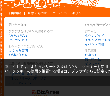
利用規約
商標・著作権
プライバシーポリシー
困ったときは
びびなびサービス
びびなびをはじめて利用される方
おでかけ
びびなびCLS
タウンガイド
はじめてガイド
まちかどホット
イベント情報
わからないことがあったら
よくある質問
生活情報
お問い合わせ
仕事探し
情報掲示板
広告出稿・有料掲載をお考えの方
ギグワーク
本サイトでは、より良いサービス提供のため、クッキーを使用
お気軽にご相談・お問い合わせ下さい
い。クッキーの使用を拒否する場合は、ブラウザからご設定く
広告のお問い合わせ
プレスリリースお申し込み
メディアの方へ