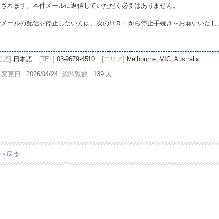
信されます。本件メールに返信していただく必要はありません。
メールの配信を停止したい方は、次のＵＲＬから停止手続きをお願いいたしま
言語]
日本語
[TEL]
03-9679-4510
[エリア]
Melbourne, VIC, Australia
変更日 :
2026/04/24
総閲覧数 :
139 人
ジへ戻る