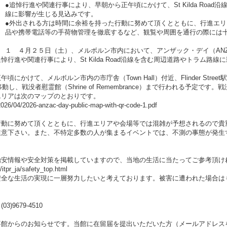
●追悼行進や関連行事により、早朝から正午頃にかけて、St Kilda Road
線に影響が生じる見込みです。
●外出される方は時間に余裕を持った行動に努めて頂くとともに、行進エ
品や携帯電話等の手荷物管理を徹底するなど、観覧や周囲を通行の際には
１ ４月２５日（土）、メルボルン市内において、アンザック・デイ（ANZ
行進や関連行事により、St Kilda Road沿線を含む周辺道路やトラム路
て、メルボルン市内の市庁舎（Town Hall）付近、Flinder Street駅付近及
面へ移動し、戦没者慰霊館（Shrine of Remembrance）まで行われる予定
リアは次のマップのとおりです。
2026/04/2026-anzac-day-public-map-with-qr-code-1.pdf
行動に努めて頂くとともに、行進エリアや会場等では混雑が予想されるので貴
注意下さい。また、不特定多数の人が集まるイベントでは、不測の事態が発生
治安情報や安全対策を掲載していますので、当地の生活に当たってご参考頂け
itpr_ja/safety_top.html
全な生活の実現に一層努力したいと考えております。被害に遭われた場合は
9679-4510
事館からのお知らせです。当館に在留届を提出いただいた方（メールアドレス