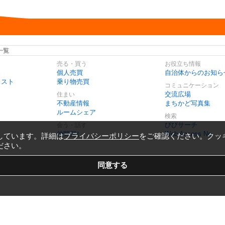
一覧
売る・買う
お役立ち情報
個人売買
自治体からのお知ら
リスト
乗り物売買
コミュニケーション
交流広場
住まい
不動産情報
まちかど写真集
ルームシェア
検索
びびサーチ
会う・話す
仲間探し
Web Access No.
しています。詳細は
プライバシーポリシー
をご確認ください。クッ
ださい。