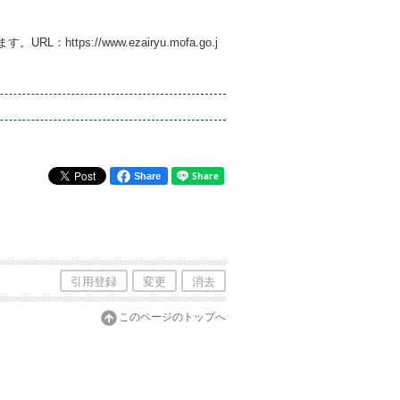
す。URL：
https://www.ezairyu.mofa.go.j
Share
引用登録
変更
消去
このページのトップへ