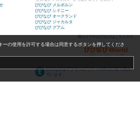
せ
びびなび メルボルン
びびなび シドニー
びびなび オークランド
びびなび ジャカルタ
びびなび グアム
他エリアのびびなびはこちらから
キーの使用を許可する場合は同意するボタンを押してくださ
びびなびはアクセシビリティの向上に取り組ん
でいます。
日本語
English
español
ภาษาไทย
한국어
中文
PC版
スマートフォン版