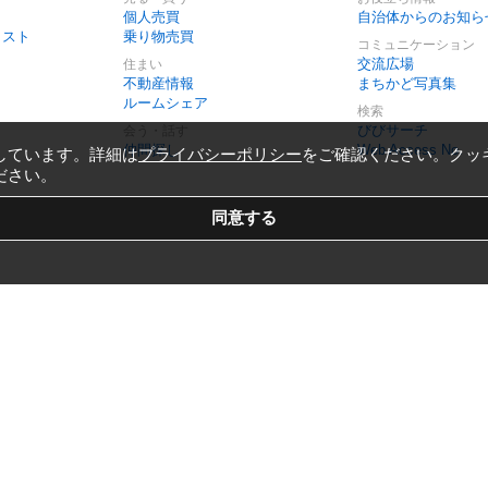
個人売買
自治体からのお知ら
リスト
乗り物売買
コミュニケーション
交流広場
住まい
不動産情報
まちかど写真集
ルームシェア
検索
びびサーチ
会う・話す
仲間探し
Web Access No.
しています。詳細は
プライバシーポリシー
をご確認ください。クッ
ださい。