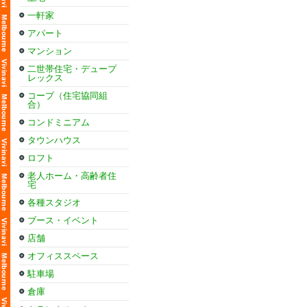
一軒家
アパート
マンション
二世帯住宅・デュープ
レックス
コープ（住宅協同組
合）
コンドミニアム
タウンハウス
ロフト
老人ホーム・高齢者住
宅
各種スタジオ
ブース・イベント
店舗
オフィススペース
駐車場
倉庫