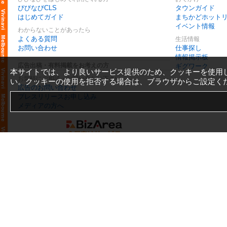
びびなびCLS
タウンガイド
はじめてガイド
まちかどホット
イベント情報
わからないことがあったら
よくある質問
生活情報
お問い合わせ
仕事探し
情報掲示板
広告出稿・有料掲載をお考えの方
ギグワーク
本サイトでは、より良いサービス提供のため、クッキーを使用
お気軽にご相談・お問い合わせ下さい
い。クッキーの使用を拒否する場合は、ブラウザからご設定く
広告のお問い合わせ
プレスリリースお申し込み
メディアの方へ