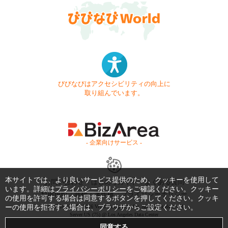
びびなびはアクセシビリティの向上に
取り組んでいます。
- 企業向けサービス -
本サイトでは、より良いサービス提供のため、クッキーを使用して
お問い合わせ
はじめてガイド
よくある質問
います。詳細は
プライバシーポリシー
をご確認ください。クッキー
利用規約
商標・著作権
プライバシーポリシー
の使用を許可する場合は同意するボタンを押してください。クッキ
ーの使用を拒否する場合は、ブラウザからご設定ください。
Copyright © 1999-2026 Vivid Navigation, Inc. All Rights Reserved.
Server US (75) @ Los Angeles Data Center