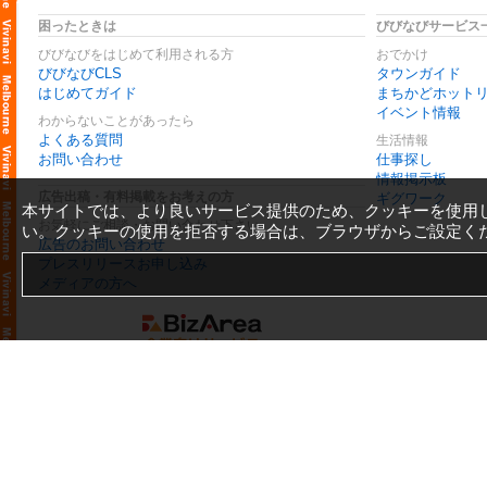
困ったときは
びびなびサービス
びびなびをはじめて利用される方
おでかけ
びびなびCLS
タウンガイド
はじめてガイド
まちかどホット
イベント情報
わからないことがあったら
よくある質問
生活情報
お問い合わせ
仕事探し
情報掲示板
広告出稿・有料掲載をお考えの方
ギグワーク
本サイトでは、より良いサービス提供のため、クッキーを使用
お気軽にご相談・お問い合わせ下さい
い。クッキーの使用を拒否する場合は、ブラウザからご設定く
広告のお問い合わせ
プレスリリースお申し込み
メディアの方へ