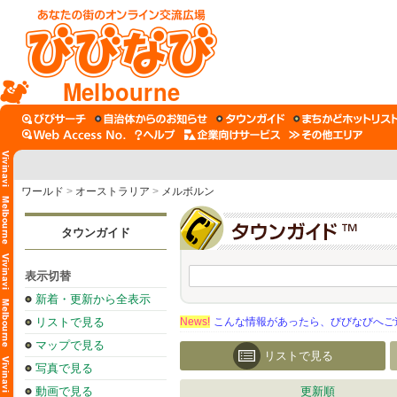
Melbourne
ワールド
>
オーストラリア
>
メルボルン
タウンガイド
表示切替
新着・更新から全表示
リストで見る
News!
こんな情報があったら、びびなびへご
マップで見る
リストで見る
写真で見る
動画で見る
更新順