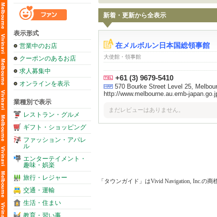
新着・更新から全表示
表示形式
在メルボルン日本国総領事館
営業中のお店
大使館・領事館
クーポンのあるお店
求人募集中
+61 (3) 9679-5410
オンラインを表示
570 Bourke Street Level 25, Melbourn
http://www.melbourne.au.emb-japan.go.jp
業種別で表示
まだレビューはありません。
レストラン・グルメ
ギフト・ショッピング
ファッション・アパレ
ル
エンターテイメント・
趣味・娯楽
旅行・レジャー
「タウンガイド」はVivid Navigation, Inc.
交通・運輸
生活・住まい
教育・習い事