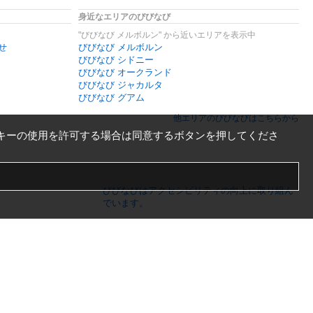
身近なエリアのびびなび
"びびなび メルボルン" から近いエリアを表示中
せ
びびなび メルボルン
びびなび シドニー
びびなび オークランド
びびなび ジャカルタ
びびなび グアム
他エリアのびびなびはこちらから
キーの使用を許可する場合は同意するボタンを押してくださ
びびなびはアクセシビリティの向上に取り組ん
でいます。
日本語
English
español
ภาษาไทย
한국어
中文
PC版
スマートフォン版