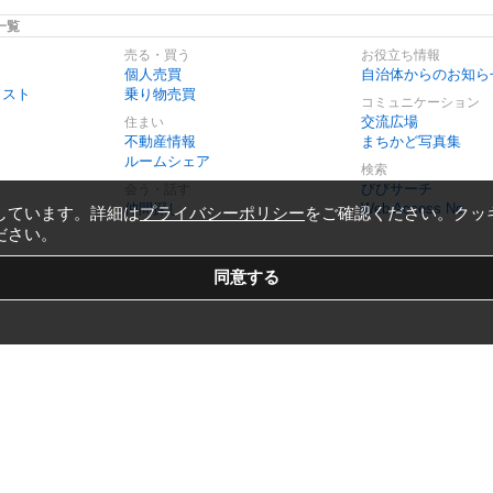
一覧
売る・買う
お役立ち情報
個人売買
自治体からのお知ら
リスト
乗り物売買
コミュニケーション
交流広場
住まい
不動産情報
まちかど写真集
ルームシェア
検索
びびサーチ
会う・話す
仲間探し
Web Access No.
しています。詳細は
プライバシーポリシー
をご確認ください。クッ
ださい。