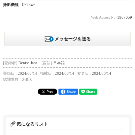
撮影機種
Unkown
Web Access No.
1907659
メッセージを送る
[登録者]
Denise Jans
[言語]
日本語
登録日 :
2024/06/14
掲載日 :
2024/06/14
変更日 :
2024/06/14
総閲覧数 :
648 人
Share
気になるリスト