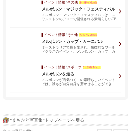
イベント情報
/
その他
24.81% Match
メルボルン・マジック・フェスティバル
メルボルン・マジック・フェスティバルは、ス
ワンストンのアローで開催される素晴らしいCB
Dハブを含め、...
イベント情報
/
その他
22.63% Match
メルボルン・カップ・カーニバル
オーストラリアで最も愛され、象徴的なワール
ドクラスのイベント、メルボルン・カップ・カ
ーニバルに参加し...
イベント情報
/
スポーツ
21.29% Match
メルボルンを走る
メルボルンが活気づくこの素晴らしいイベント
では、誰もが自分自身を驚かせることができ
る。何千人ものラン...
“まちかど写真集”トップページへ戻る