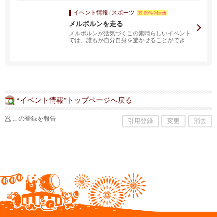
イベント情報
/
スポーツ
39.09% Match
メルボルンを走る
メルボルンが活気づくこの素晴らしいイベント
では、誰もが自分自身を驚かせることができ
る。何千人ものラン...
“イベント情報”トップページへ戻る
この登録を報告
引用登録
変更
消去