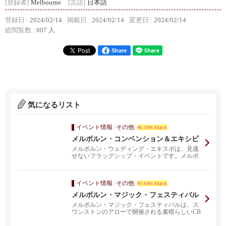
[登録者]
Melbourne
[言語]
日本語
登録日 :
2024/02/14
掲載日 :
2024/02/14
変更日 :
2024/02/14
総閲覧数 :
807 人
Share
気になるリスト
イベント情報
/
その他
46.19% Match
メルボルン・コンベンション＆エキシビ
ション・センターで開催されるメルボル
メルボルン・ウェディング・エキスポは、見逃
ンの年次ウェディング・エキスポ
せないフラッグシップ・イベントです。メルボ
ルンの中心部にあ...
イベント情報
/
その他
43.64% Match
メルボルン・マジック・フェスティバル
メルボルン・マジック・フェスティバルは、ス
ワンストンのアローで開催される素晴らしいCB
Dハブを含め、...