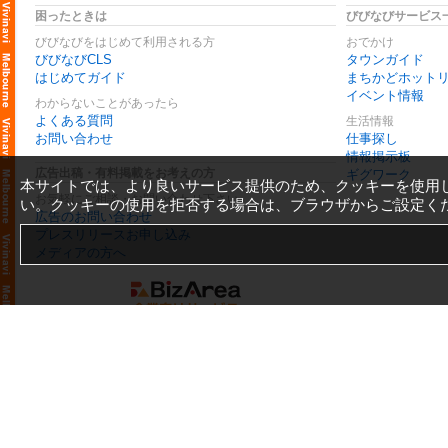
困ったときは
びびなびサービス
びびなびをはじめて利用される方
おでかけ
びびなびCLS
タウンガイド
はじめてガイド
まちかどホット
イベント情報
わからないことがあったら
よくある質問
生活情報
お問い合わせ
仕事探し
情報掲示板
広告出稿・有料掲載をお考えの方
ギグワーク
本サイトでは、より良いサービス提供のため、クッキーを使用
お気軽にご相談・お問い合わせ下さい
い。クッキーの使用を拒否する場合は、ブラウザからご設定く
広告のお問い合わせ
プレスリリースお申し込み
メディアの方へ