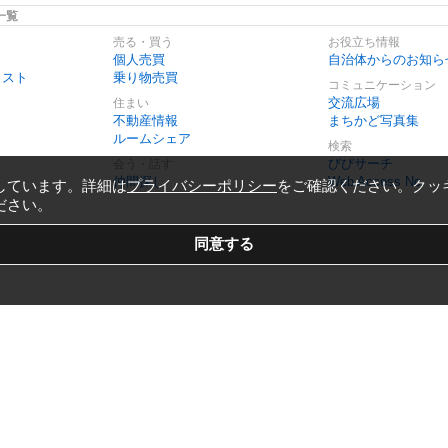
一覧
売る・買う
お役立ち情報
個人売買
自治体からのお知ら
リスト
乗り物売買
コミュニケーション
交流広場
住まい
不動産情報
まちかど写真集
ルームシェア
検索
びびサーチ
会う・話す
仲間探し
Web Access No.
しています。詳細は
プライバシーポリシー
をご確認ください。クッ
ださい。