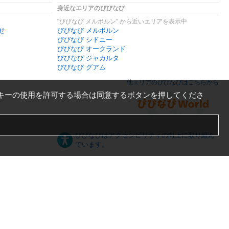
身近なエリアのびびなび
"びびなび メルボルン" から近いエリアを表示中
せ
びびなび メルボルン
びびなび シドニー
びびなび オークランド
びびなび ジャカルタ
びびなび グアム
他エリアのびびなびはこちらから
キーの使用を許可する場合は同意するボタンを押してくださ
びびなびはアクセシビリティの向上に取り組ん
でいます。
日本語
English
español
ภาษาไทย
한국어
中文
PC版
スマートフォン版