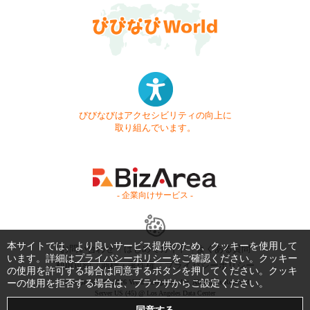
びびなびはアクセシビリティの向上に
取り組んでいます。
- 企業向けサービス -
本サイトでは、より良いサービス提供のため、クッキーを使用して
お問い合わせ
はじめてガイド
よくある質問
います。詳細は
プライバシーポリシー
をご確認ください。クッキー
利用規約
商標・著作権
プライバシーポリシー
の使用を許可する場合は同意するボタンを押してください。クッキ
ーの使用を拒否する場合は、ブラウザからご設定ください。
Copyright © 1999-2026 Vivid Navigation, Inc. All Rights Reserved.
Server US (45) @ Los Angeles Data Center