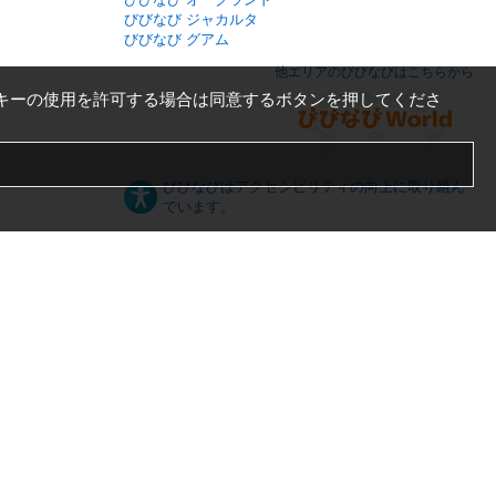
びびなび ジャカルタ
びびなび グアム
他エリアのびびなびはこちらから
キーの使用を許可する場合は同意するボタンを押してくださ
びびなびはアクセシビリティの向上に取り組ん
でいます。
日本語
English
español
ภาษาไทย
한국어
中文
PC版
スマートフォン版