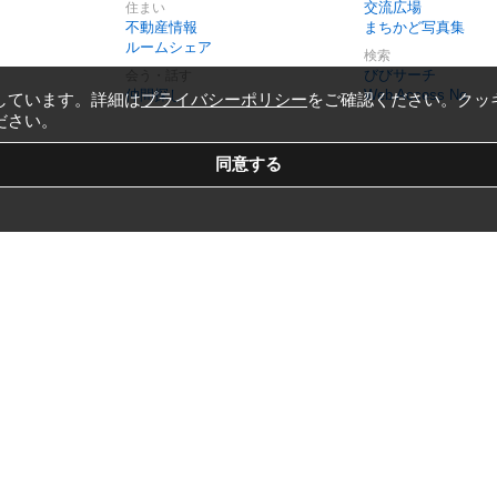
交流広場
住まい
不動産情報
まちかど写真集
ルームシェア
検索
びびサーチ
会う・話す
仲間探し
Web Access No.
しています。詳細は
プライバシーポリシー
をご確認ください。クッ
ださい。
Copyright © 1999-2026
Vivid Navigation, Inc.
All Rights Reserved.