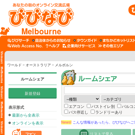
Melbourne
ワールド
>
オーストラリア
>
メルボルン
ルームシェア
新規登録
エアコン
バストイレ別
バルコ
表示形式
バス停近し
ランドリーあり
最新から全表示
News!
こんな情報があったら、びびなびへご
オンラインを表示
リストで見る