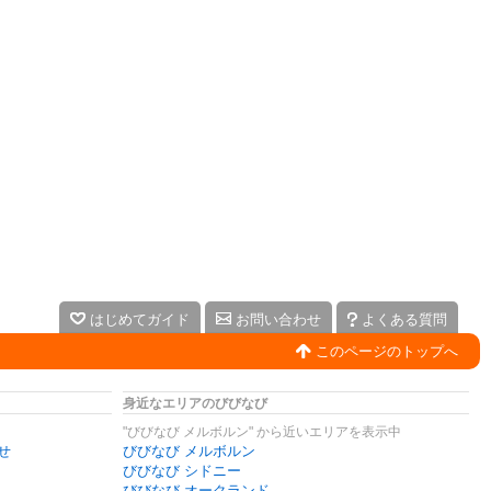
はじめてガイド
お問い合わせ
よくある質問
このページのトップへ
身近なエリアのびびなび
"びびなび メルボルン" から近いエリアを表示中
せ
びびなび メルボルン
びびなび シドニー
びびなび オークランド