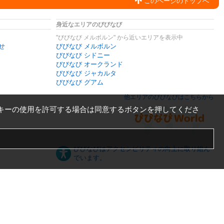
このページのトップへ
身近なエリアのびびなび
"びびなび メルボルン" から近いエリアを表示中
せ
びびなび メルボルン
びびなび シドニー
びびなび オークランド
びびなび ジャカルタ
びびなび グアム
他エリアのびびなびはこちらから
キーの使用を許可する場合は同意するボタンを押してくださ
びびなびはアクセシビリティの向上に取り組ん
でいます。
日本語
English
español
ภาษาไทย
한국어
中文