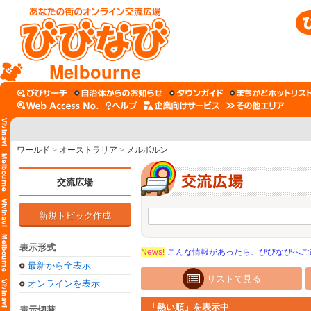
Melbourne
ワールド
>
オーストラリア
>
メルボルン
交流広場
新規トピック作成
表示形式
News!
こんな情報があったら、びびなびへご
最新から全表示
リストで見る
オンラインを表示
「熱い順」を表示中
表示切替