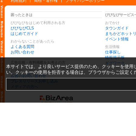
利用規約
商標・著作権
プライバシーポリシー
困ったときは
びびなびサービス
びびなびをはじめて利用される方
おでかけ
びびなびCLS
タウンガイド
はじめてガイド
まちかどホット
イベント情報
わからないことがあったら
よくある質問
生活情報
お問い合わせ
仕事探し
情報掲示板
広告出稿・有料掲載をお考えの方
ギグワーク
本サイトでは、より良いサービス提供のため、クッキーを使用
お気軽にご相談・お問い合わせ下さい
い。クッキーの使用を拒否する場合は、ブラウザからご設定く
広告のお問い合わせ
プレスリリースお申し込み
メディアの方へ