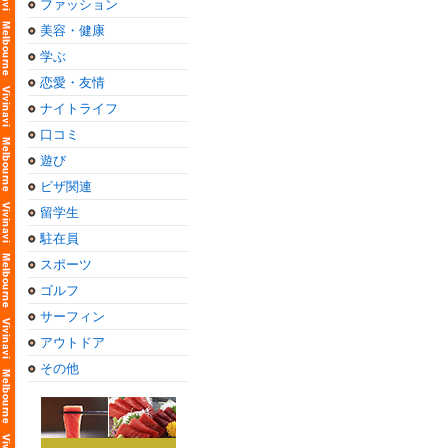
ファッション
美容・健康
学ぶ
恋愛・友情
ナイトライフ
口コミ
遊び
ビザ関連
留学生
駐在員
スポーツ
ゴルフ
サーフィン
アウトドア
その他