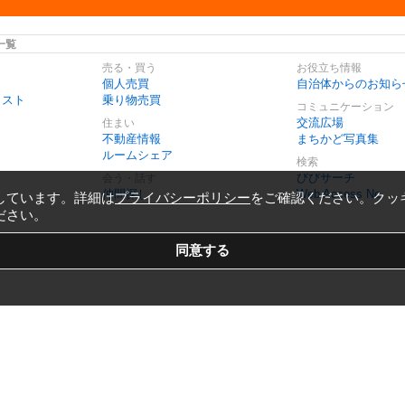
一覧
売る・買う
お役立ち情報
個人売買
自治体からのお知ら
リスト
乗り物売買
コミュニケーション
交流広場
住まい
不動産情報
まちかど写真集
ルームシェア
検索
びびサーチ
会う・話す
仲間探し
Web Access No.
しています。詳細は
プライバシーポリシー
をご確認ください。クッ
ださい。