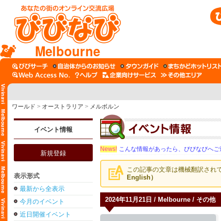
Melbourne
ワールド
>
オーストラリア
>
メルボルン
イベント情報
News!
こんな情報があったら、びびなびへご
新規登録
この記事の文章は機械翻訳され
表示形式
English）
最新から全表示
2024年11月21日 / Melbourne / その他
今月のイベント
近日開催イベント