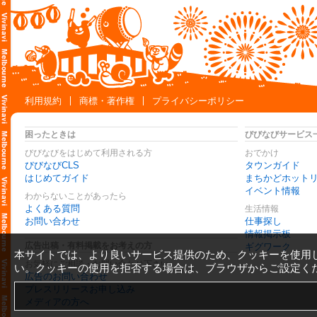
利用規約
商標・著作権
プライバシーポリシー
困ったときは
びびなびサービス
びびなびをはじめて利用される方
おでかけ
びびなびCLS
タウンガイド
はじめてガイド
まちかどホット
イベント情報
わからないことがあったら
よくある質問
生活情報
お問い合わせ
仕事探し
情報掲示板
広告出稿・有料掲載をお考えの方
ギグワーク
本サイトでは、より良いサービス提供のため、クッキーを使用
お気軽にご相談・お問い合わせ下さい
い。クッキーの使用を拒否する場合は、ブラウザからご設定く
広告のお問い合わせ
プレスリリースお申し込み
メディアの方へ