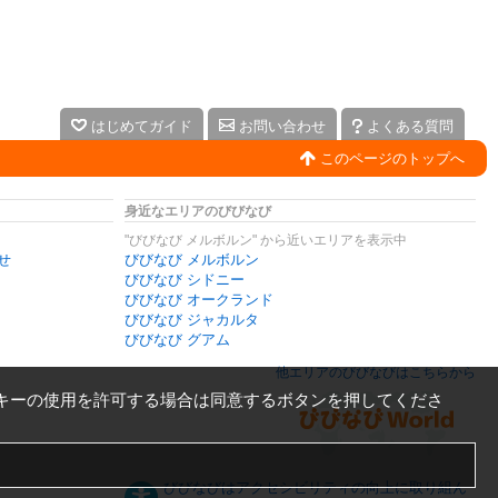
はじめてガイド
お問い合わせ
よくある質問
このページのトップへ
身近なエリアのびびなび
"びびなび メルボルン" から近いエリアを表示中
せ
びびなび メルボルン
びびなび シドニー
びびなび オークランド
びびなび ジャカルタ
びびなび グアム
他エリアのびびなびはこちらから
キーの使用を許可する場合は同意するボタンを押してくださ
びびなびはアクセシビリティの向上に取り組ん