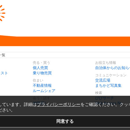
一覧
売る・買う
お役立ち情報
個人売買
自治体からのお知ら
リスト
乗り物売買
コミュニケーション
交流広場
住まい
不動産情報
まちかど写真集
ルームシェア
検索
びびサーチ
会う・話す
仲間探し
Web Access No.
しています。詳細は
プライバシーポリシー
をご確認ください。クッ
ださい。