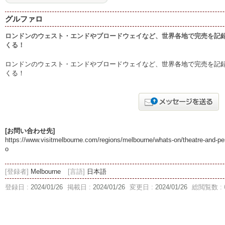
グルファロ
ロンドンのウェスト・エンドやブロードウェイなど、世界各地で完売を記
くる！
ロンドンのウェスト・エンドやブロードウェイなど、世界各地で完売を記
くる！
[お問い合わせ先]
https://www.visitmelbourne.com/regions/melbourne/whats-on/theatre-and-per
o
[登録者]
Melbourne
[言語]
日本語
登録日 :
2024/01/26
掲載日 :
2024/01/26
変更日 :
2024/01/26
総閲覧数 : 