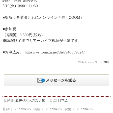
講師：髙橋 弘美さん
5/10(火)10:00～11:30
■場所：各講演ともにオンライン開催（ZOOM）
■参加費：
［1講演］3,500円(税込)
※講演終了後でもアーカイブ視聴が可能です。
■お申込み: https://ws.formzu.net/dist/S40539024/
Web Access No.
562885
メッセージを送る
[登録者]
夏井＠大人の女子校
[言語]
日本語
登録日 :
2022/04/05
掲載日 :
2022/04/05
変更日 :
2022/04/05