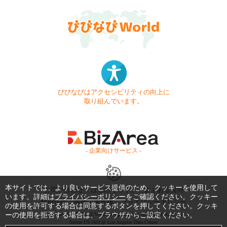
びびなびはアクセシビリティの向上に
取り組んでいます。
- 企業向けサービス -
本サイトでは、より良いサービス提供のため、クッキーを使用して
お問い合わせ
はじめてガイド
よくある質問
います。詳細は
プライバシーポリシー
をご確認ください。クッキー
利用規約
商標・著作権
プライバシーポリシー
の使用を許可する場合は同意するボタンを押してください。クッキ
ーの使用を拒否する場合は、ブラウザからご設定ください。
Copyright © 1999-2026 Vivid Navigation, Inc. All Rights Reserved.
Server US (43) @ Los Angeles Data Center