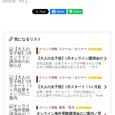
総閲覧数 :
763 人
Share
気になるリスト
イベント情報
/
スクール・セミナー
63.07% Matc
h
【大人の女子校】5月オンライン講演会の
お知らせ
女性は結婚・出産でキャリアが中断されたり働
き方に制限がある場合がありますが、一方で
「制限をチャンスに...
イベント情報
/
スクール・セミナー
27.22% Matc
h
【大人の女子校】5月スタート！1ヶ月起
業キャンプのご案内
起業・経理・ダイエット・片付け収納など、一
人だと途中でやめてしまいがちなことも、 Faceb
ookを...
イベント情報
/
教育・育児
17.27% Match
オンライン海外受験講演会のご案内／早