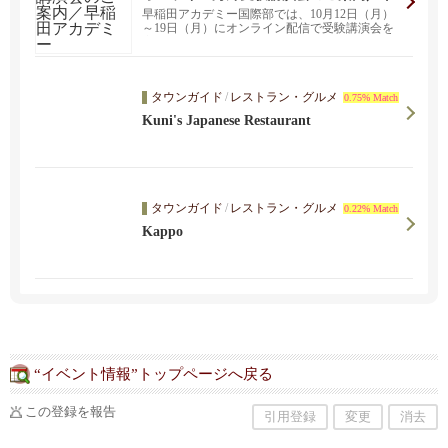
稲田アカデミー
早稲田アカデミー国際部では、10月12日（月）
～19日（月）にオンライン配信で受験講演会を
実施いたし...
タウンガイド
/
レストラン・グルメ
0.75% Match
Kuni's Japanese Restaurant
タウンガイド
/
レストラン・グルメ
0.22% Match
Kappo
“イベント情報”トップページへ戻る
この登録を報告
引用登録
変更
消去