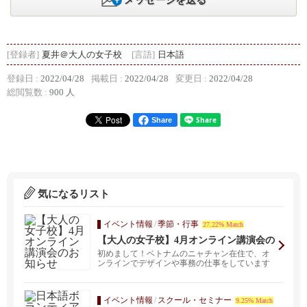
メッセージを送る
[登録者]
夏井＠大人の女子校
[言語]
日本語
登録日 :
2022/04/28
掲載日 :
2022/04/28
変更日 :
2022/04/28
総閲覧数 :
900 人
Share
気になるリスト
イベント情報
/
季節・行事
27.22% Match
【大人の女子校】4月オンライン講演会の
お知らせ
初めまして！ベトナムのニャチャン在住で、オ
ンラインでデザインや事務の仕事をしています
夏井杏子です。 ...
イベント情報
/
スクール・セミナー
9.25% Match