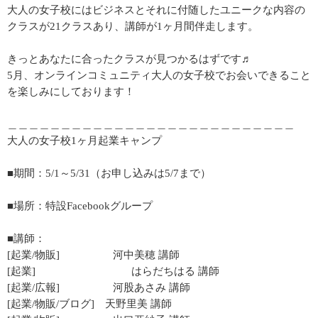
大人の女子校にはビジネスとそれに付随したユニークな内容の
クラスが21クラスあり、講師が1ヶ月間伴走します。
きっとあなたに合ったクラスが見つかるはずです♬
5月、オンラインコミュニティ大人の女子校でお会いできること
を楽しみにしております！
＿＿＿＿＿＿＿＿＿＿＿＿＿＿＿＿＿＿＿＿＿＿＿＿＿＿＿
大人の女子校1ヶ月起業キャンプ
■期間：5/1～5/31（お申し込みは5/7まで）
■場所：特設Facebookグループ
■講師：
[起業/物販] 河中美穂 講師
[起業] はらだちはる 講師
[起業/広報] 河股あさみ 講師
[起業/物販/ブログ] 天野里美 講師