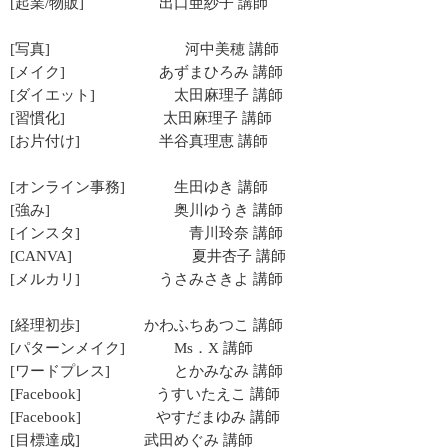
[起業/物販] 出口亜紗子 講師
[写真] 河中美穂 講師
[メイク] あずまひろみ 講師
[ダイエット] 太田麻理子 講師
[習慣化] 太田麻理子 講師
[お片付け] 半谷真理恵 講師
[オンライン事務] 生田ゆき 講師
[強み] 奥川ゆうき 講師
[インスタ] 青川玲奈 講師
[CANVA] 夏井杏子 講師
[メルカリ] うさみさきよ 講師
[経理初歩] かわふちあつこ 講師
[パターンメイク] Ms．X 講師
[ワードプレス] とかみなみ 講師
[Facebook] うすいたえこ 講師
[Facebook] やすだまゆみ 講師
[目標達成] 武田めぐみ 講師