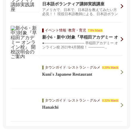
日本語ボランティア講師実践講座
アメリカで、日本で、日本語を教えてみたい方
必見！！ 現役日本語教師による、日本語ボラン
ティア講師実...
イベント情報
/
教育・育児
7.9% Match
新小6・新中3対象『早稲田アカデミー オ
ンライン校』 開校説明会のご案内
●─────────────── 早稲田アカデミー オ
ンライン校 2021年4月開校！ ──────...
タウンガイド
/
レストラン・グルメ
0.29% Match
Kuni's Japanese Restaurant
タウンガイド
/
レストラン・グルメ
0.22% Match
Hanaichi