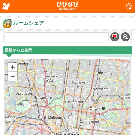
Melbourne
ルームシェア
最新から全表示
+
−