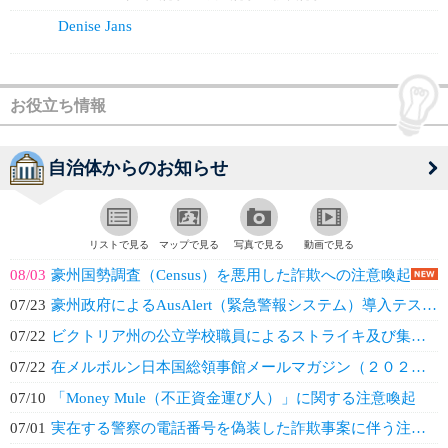
Denise Jans
お役立ち情報
自治体からのお知らせ
リストで見る
マップで見る
写真で見る
動画で見る
08/03
豪州国勢調査（Census）を悪用した詐欺への注意喚起
07/23
豪州政府によるAusAlert（緊急警報システム）導入テスト実施のお知らせ
07/22
ビクトリア州の公立学校職員によるストライキ及び集会・デモ（７月２３日（木））
07/22
在メルボルン日本国総領事館メールマガジン（２０２６年８月）
07/10
「Money Mule（不正資金運び人）」に関する注意喚起
07/01
実在する警察の電話番号を偽装した詐欺事案に伴う注意喚起