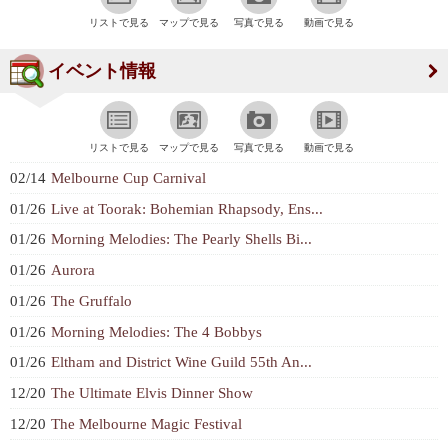
リストで見る
マップで見る
写真で見る
動画で見る
イベント情報
リストで見る
マップで見る
写真で見る
動画で見る
02/14
Melbourne Cup Carnival
01/26
Live at Toorak: Bohemian Rhapsody, Ens...
01/26
Morning Melodies: The Pearly Shells Bi...
01/26
Aurora
01/26
The Gruffalo
01/26
Morning Melodies: The 4 Bobbys
01/26
Eltham and District Wine Guild 55th An...
12/20
The Ultimate Elvis Dinner Show
12/20
The Melbourne Magic Festival